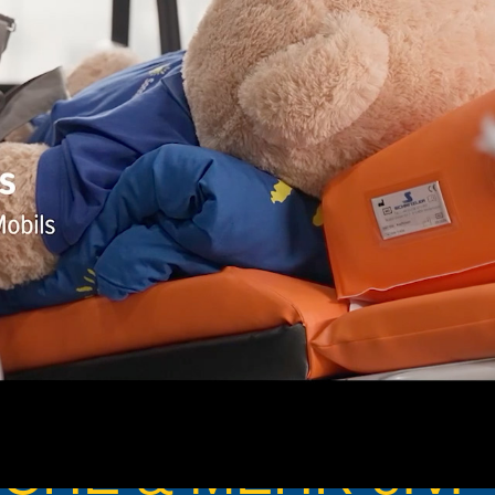
füllen.
eren Augenblick schenken dürfen.
r die besonderen
NSCHE & MEHR e.V.