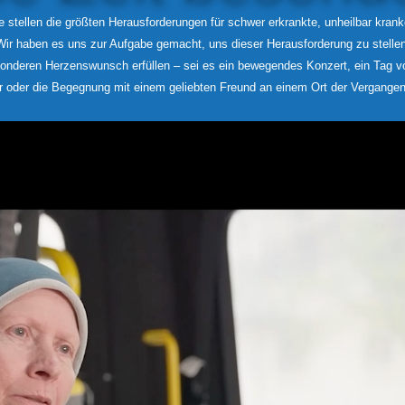
e stellen die größten Herausforderungen für schwer erkrankte, unheilbar kran
Wir haben es uns zur Aufgabe gemacht, uns dieser Herausforderung zu stellen
nderen Herzenswunsch erfüllen – sei es ein bewegendes Konzert, ein Tag voll
 oder die Begegnung mit einem geliebten Freund an einem Ort der Vergangen
Mobil ist uns
 eine Chance .
 besonderen Moment, auf geteilte Freude, auf einen kleinen, aber hellen Son
haffung eines besonderen Fahrzeugs für unser Herzensprojekt, wurde im Mai
leisten wir durch die fahrzeugtechnische Ausstattung und die fachliche Kom