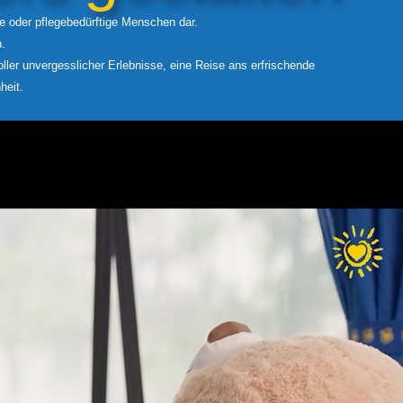
ke oder pflegebedürftige Menschen dar.
.
er unvergesslicher Erlebnisse, eine Reise ans erfrischende
heit.
00:00
/
00:00
ere Antwort
..
nenschein.
 2025 an uns ausgeliefert.
petenz der begleitenden Menschen.