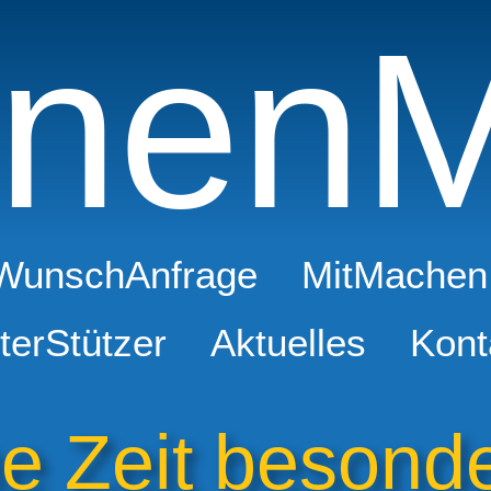
nenM
WunschAnfrage
MitMachen
terStützer
Aktuelles
Kont
 Zeit besonder