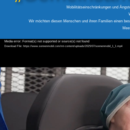
Mobilitätseinschränkungen und Ängst
Wir möchten diesen Menschen und ihren Familien einen beso
Meer
Video
Media error: Format(s) not supported or source(s) not found
Player
Download File: https://www.sonnenmobil.com/mt-content/uploads/2025/07/sonnenmobil_1_1.mp4
Das Sonnen
–
auf einen
Das SonnenMobil, die Ansc
Die notwendige Sicherheit gewähr